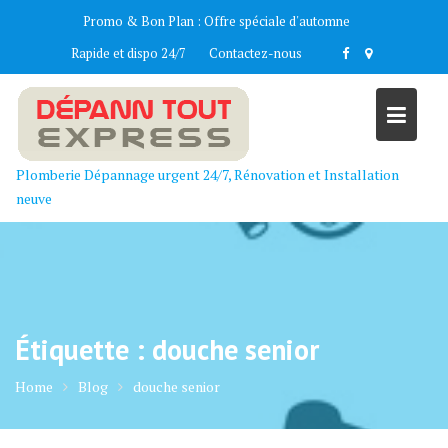
Skip
Promo & Bon Plan :
Offre spéciale d'automne
to
Rapide et dispo 24/7
Contactez-nous
content
Plomberie Dépannage urgent 24/7, Rénovation et Installation
neuve
Étiquette :
douche senior
Home
Blog
douche senior