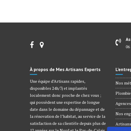
As
06 
À propos de Mes Artisans Experts
L’entre
Une équipe d’Artisans rapides,
Nos mét
disponibles 24h/7j et implantés
Plombie
localement donc proche de chez vous ;
qui possèdent une expertise de longue
Agences 
date dans le domaine du dépannage et de
Nos enga
la rénovation de l’habitat, au service de la
satisfaction de sa clientèle depuis plus de
Artisans
12 années sur le Nord et le Pas-de-Calais