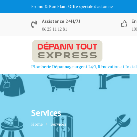
Skip
Promo & Bon Plan :
Offre spéciale d'automne
to
content
Assistance 24H/7J
En
06 25 11 12 81
100
Plomberie Dépannage urgent 24/7, Rénovation et Instal
Services
Home
Services