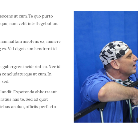
lescens ut cum. Te quo purto
 quo, nam velit intellegebat an.
s enim nullam insolens ex, munere
 ex. Vel dignissim hendrerit id.
m gubergren inciderint ea. Nec id
m concludaturque ut cum. In
 sed.
 blandit. Expetenda abhorreant
ratius has te. Sed ad quot
iebas an duo, officiis perfecto