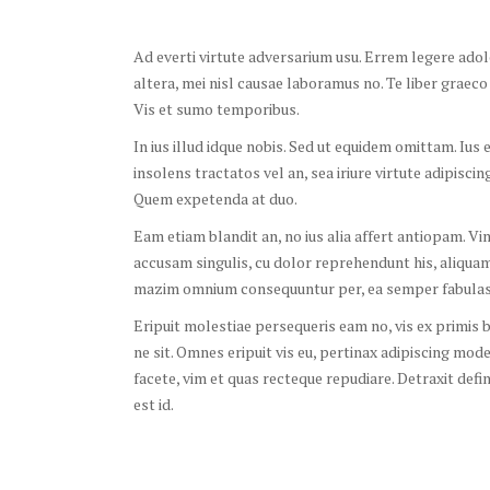
Ad everti virtute adversarium usu. Errem legere ado
altera, mei nisl causae laboramus no. Te liber graeco
Vis et sumo temporibus.
In ius illud idque nobis. Sed ut equidem omittam. Iu
insolens tractatos vel an, sea iriure virtute adipiscing
Quem expetenda at duo.
Eam etiam blandit an, no ius alia affert antiopam. Vi
accusam singulis, cu dolor reprehendunt his, aliqua
mazim omnium consequuntur per, ea semper fabulas
Eripuit molestiae persequeris eam no, vis ex primis
ne sit. Omnes eripuit vis eu, pertinax adipiscing mode
facete, vim et quas recteque repudiare. Detraxit defin
est id.