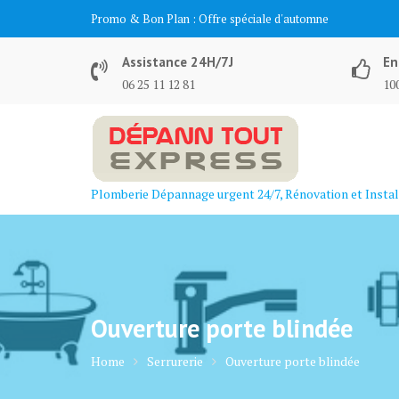
Skip
Promo & Bon Plan :
Offre spéciale d'automne
to
content
Assistance 24H/7J
En
06 25 11 12 81
100
Plomberie Dépannage urgent 24/7, Rénovation et Instal
Ouverture porte blindée
Home
Serrurerie
Ouverture porte blindée