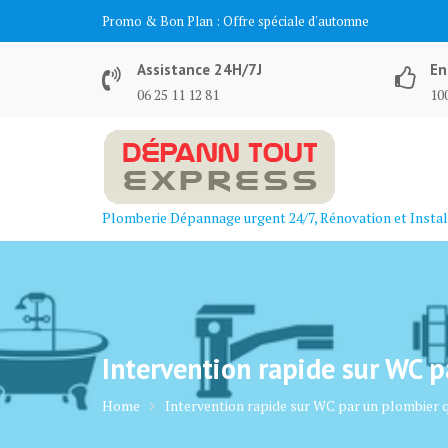
Skip
Promo & Bon Plan :
Offre spéciale d'automne
to
content
Assistance 24H/7J
En
06 25 11 12 81
100
Plomberie Dépannage urgent 24/7, Rénovation et Instal
Intervention rapide sur WC p
Home
Intervention rapide sur WC par un plombier q