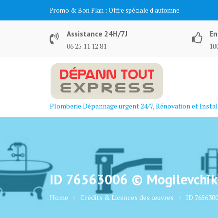
Skip
Promo & Bon Plan :
Offre spéciale d'automne
to
content
Assistance 24H/7J
En
06 25 11 12 81
100
Plomberie Dépannage urgent 24/7, Rénovation et Instal
ID 76563006 © Mogilevchik
Home
Crédits & Licences des œuvres
ID 765630