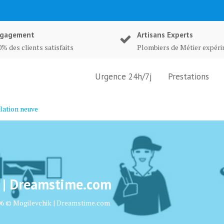
gagement
Artisans Experts
% des clients satisfaits
Plombiers de Métier expér
Urgence 24h/7j
Prestations
lation neuve
 | Dreamstime.com
06 © Mogilevchik | Dreamstime.com