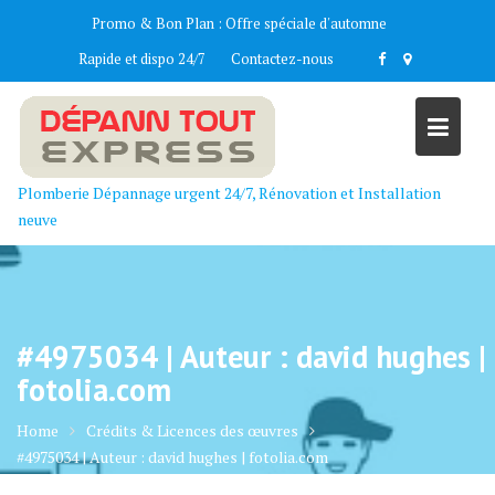
Skip
Promo & Bon Plan :
Offre spéciale d'automne
to
Rapide et dispo 24/7
Contactez-nous
content
Plomberie Dépannage urgent 24/7, Rénovation et Installation
neuve
#4975034 | Auteur : david hughes |
fotolia.com
Home
Crédits & Licences des œuvres
#4975034 | Auteur : david hughes | fotolia.com