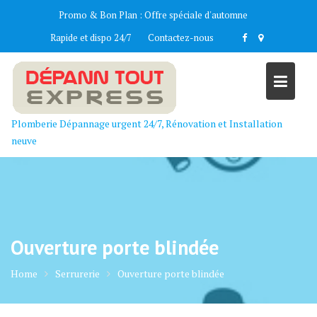
Skip
Promo & Bon Plan :
Offre spéciale d'automne
to
Rapide et dispo 24/7
Contactez-nous
content
Plomberie Dépannage urgent 24/7, Rénovation et Installation
neuve
Ouverture porte blindée
Home
Serrurerie
Ouverture porte blindée