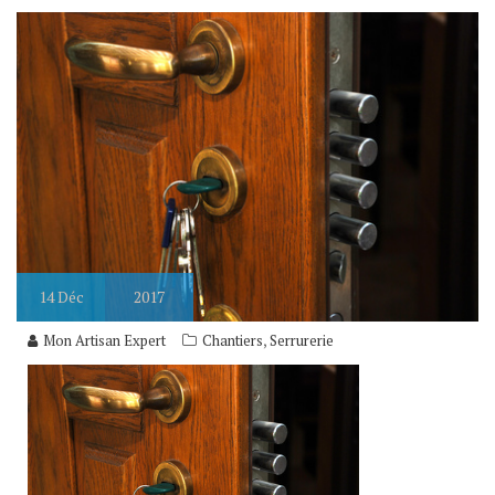
14
Déc
2017
,
Mon Artisan Expert
Chantiers
Serrurerie